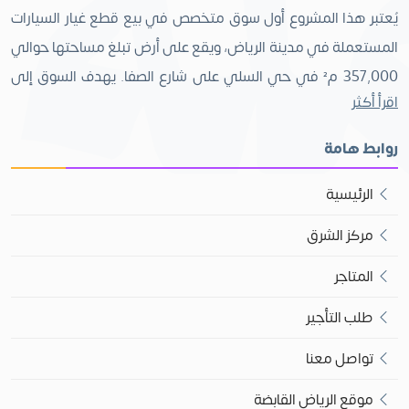
يُعتبر هذا المشروع أول سوق متخصص في بيع قطع غيار السيارات
المستعملة في مدينة الرياض، ويقع على أرض تبلغ مساحتها حوالي
357,000 م² في حي السلي على شارع الصفا. يهدف السوق إلى
اقرأ أكثر
تقديم قطع غيار سيارات مستعملة بأسعار اقتصادية، لتلبية احتياجات
مالكي السيارات وتوفير خيارات واسعة لهم. كما يسعى المركز إلى
روابط هامة
جذب المستثمرين والعملاء في هذا المجال، ويعمل على تحسين
وتنظيم الأنشطة التي كانت تُمارس بشكل عشوائي في مختلف
الرئيسية
أنحاء الرياض، مع إضافة لمسة جمالية وتنظيمية، حرصت شركة
مركز الشرق
الرياض القابضة على أن يكون المشروع صديقًا للبيئة، من خلال توفير
المتاجر
المسطحات الخضراء والتشجير، مما يعزز الجوانب البيئية والجمالية.
يأتي هذا المشروع ضمن مشروعات الشركة التي تعكس البُعد
طلب التأجير
الحضاري، حيث يعزز مفهوم الشراكة بين القطاعين العام والخاص.
تواصل معنا
وقد تضافرت الجهود والخبرات بشكل واضح لتطوير المشاريع الخدمية
في مدينة الرياض.
موقع الرياض القابضة